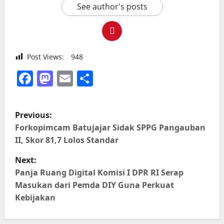
See author's posts
Post Views:
948
Facebook
Mastodon
Email
Share
P
Previous:
o
Forkopimcam Batujajar Sidak SPPG Pangauban
s
II, Skor 81,7 Lolos Standar
t
Next:
n
Panja Ruang Digital Komisi I DPR RI Serap
Masukan dari Pemda DIY Guna Perkuat
a
Kebijakan
v