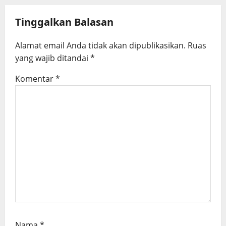
i
g
Tinggalkan Balasan
a
Alamat email Anda tidak akan dipublikasikan.
Ruas
t
yang wajib ditandai
*
i
Komentar
*
o
n
Nama
*