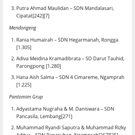
Putra Ahmad Maulidan – SDN Mandalasari,
Cipatat[242][7]
Mendongeng
Rania Humairah – SDN Hegarmanah, Rongga
[1.305]
Adiva Meidina Kramadibrata – SD Darut Tauhid,
Parongpong [1.280]
Hana Aish Salma – SDN 4 Cimareme, Ngamprah
[1.225]
Pantomim Grup
Adyastama Nugraha & M. Daniswara – SDN
Pancasila, Lembang[271]
Muhammad Ryandi Saputra & Muhammad Rizky