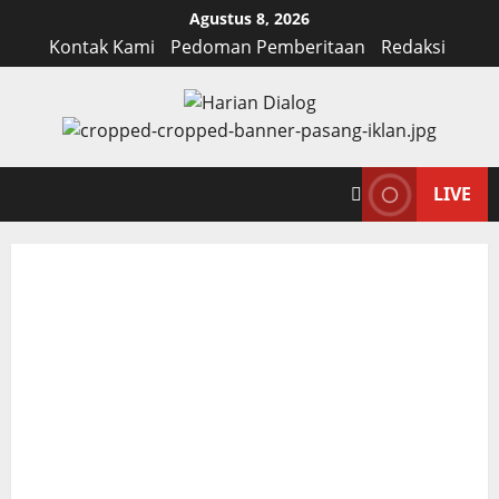
Skip
Agustus 8, 2026
to
Kontak Kami
Pedoman Pemberitaan
Redaksi
content
LIVE