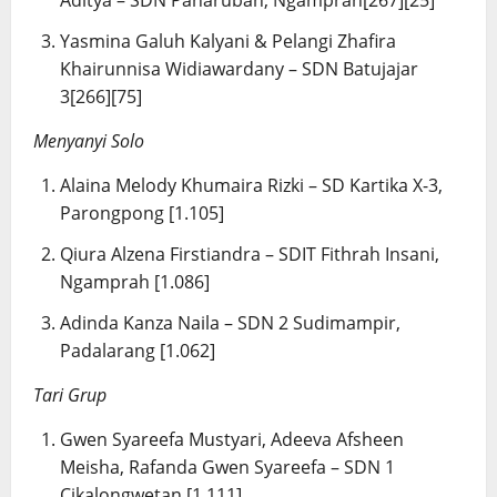
Aditya – SDN Panaruban, Ngamprah[267][25]
Yasmina Galuh Kalyani & Pelangi Zhafira
Khairunnisa Widiawardany – SDN Batujajar
3[266][75]
Menyanyi Solo
Alaina Melody Khumaira Rizki – SD Kartika X-3,
Parongpong [1.105]
Qiura Alzena Firstiandra – SDIT Fithrah Insani,
Ngamprah [1.086]
Adinda Kanza Naila – SDN 2 Sudimampir,
Padalarang [1.062]
Tari Grup
Gwen Syareefa Mustyari, Adeeva Afsheen
Meisha, Rafanda Gwen Syareefa – SDN 1
Cikalongwetan [1.111]