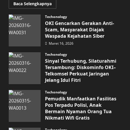
Read
Baca Selengkapnya
more
about
Inovasi
Techonology
Digital
OKI Gencarkan Gerakan Anti-
Keuangan
Sumut
Scam, Masyarakat Diajak
Berbuah
Waspada Kejahatan Siber
Prestasi,
Raih
Maret 16, 2026
Penghargaan
Nasional
Techonology
Sinyal Terhubung, Silaturahmi
Tersambung: Diskominfo OKI–
Telkomsel Perkuat Jaringan
Jelang Idul Fitri
Maret 16, 2026
Techonology
Pemudik Manfaatkan Fasilitas
Pos Terpadu Polisi, Anak
Bermain Nyaman Orang Tua
Nikmati Wifi Gratis
Maret 15, 2026
Techonology