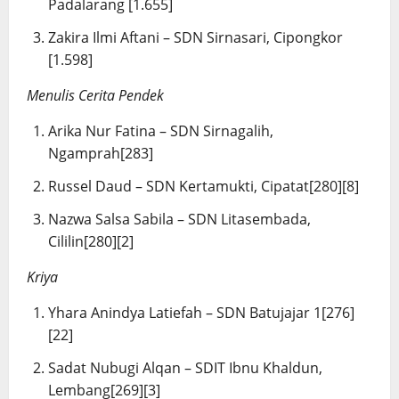
Padalarang [1.655]
Zakira Ilmi Aftani – SDN Sirnasari, Cipongkor
[1.598]
Menulis Cerita Pendek
Arika Nur Fatina – SDN Sirnagalih,
Ngamprah[283]
Russel Daud – SDN Kertamukti, Cipatat[280][8]
Nazwa Salsa Sabila – SDN Litasembada,
Cililin[280][2]
Kriya
Yhara Anindya Latiefah – SDN Batujajar 1[276]
[22]
Sadat Nubugi Alqan – SDIT Ibnu Khaldun,
Lembang[269][3]