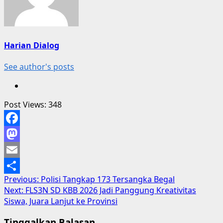
Harian Dialog
See author's posts
Post Views:
348
Facebook
Mastodon
Email
Post
Previous:
Polisi Tangkap 173 Tersangka Begal
Share
Next:
FLS3N SD KBB 2026 Jadi Panggung Kreativitas
navigation
Siswa, Juara Lanjut ke Provinsi
Tinggalkan Balasan