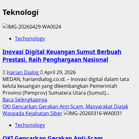
Teknologi
Techonology
Inovasi Digital Keuangan Sumut Berbuah
Prestasi, Raih Penghargaan Nasional
Harian Dialog
April 29, 2026
MEDAN, hariandialog.co.id. – Inovasi digital dalam tata
kelola keuangan yang dikembangkan Pemerintah
Provinsi (Pemprov) Sumatera Utara (Sumut)...
Read
Baca Selengkapnya
more
OKI Gencarkan Gerakan Anti-Scam, Masyarakat Diajak
about
Waspada Kejahatan Siber
Inovasi
Techonology
Digital
Keuangan
OKI Gencarkan Gerakan Anti-Scam,