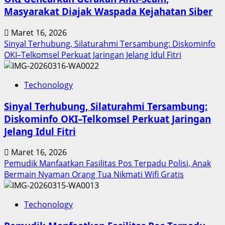
Sumut
Masyarakat Diajak Waspada Kejahatan Siber
Berbuah
Prestasi,
Maret 16, 2026
Raih
Sinyal Terhubung, Silaturahmi Tersambung: Diskominfo
Penghargaan
OKI–Telkomsel Perkuat Jaringan Jelang Idul Fitri
Nasional
Techonology
Sinyal Terhubung, Silaturahmi Tersambung:
Diskominfo OKI–Telkomsel Perkuat Jaringan
Jelang Idul Fitri
Maret 16, 2026
Pemudik Manfaatkan Fasilitas Pos Terpadu Polisi, Anak
Bermain Nyaman Orang Tua Nikmati Wifi Gratis
Techonology