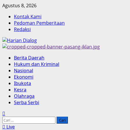
Skip
Agustus 8, 2026
to
Kontak Kami
content
Pedoman Pemberitaan
Redaksi
Primary
Berita Daerah
Menu
Hukum dan Kriminal
Nasional
Ekonomi
Ibukota
Kesra
Olahraga
Serba Serbi
Cari
untuk:
Live