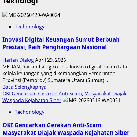
Teknologi
Techonology
Inovasi Digital Keuangan Sumut Berbuah
Prestasi, Raih Penghargaan Nasional
Harian Dialog
April 29, 2026
MEDAN, hariandialog.co.id. – Inovasi digital dalam tata
kelola keuangan yang dikembangkan Pemerintah
Provinsi (Pemprov) Sumatera Utara (Sumut)...
Read
Baca Selengkapnya
more
OKI Gencarkan Gerakan Anti-Scam, Masyarakat Diajak
about
Waspada Kejahatan Siber
Inovasi
Techonology
Digital
Keuangan
OKI Gencarkan Gerakan Anti-Scam,
Sumut
Masyarakat Diajak Waspada Kejahatan Siber
Berbuah