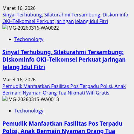
Prestasi,
Maret 16, 2026
Raih
Sinyal Terhubung, Silaturahmi Tersambung: Diskominfo
Penghargaan
OKI–Telkomsel Perkuat Jaringan Jelang Idul Fitri
Nasional
Techonology
Sinyal Terhubung, Silaturahmi Tersambung:
Diskominfo OKI–Telkomsel Perkuat Jaringan
Jelang Idul Fitri
Maret 16, 2026
Pemudik Manfaatkan Fasilitas Pos Terpadu Polisi, Anak
Bermain Nyaman Orang Tua Nikmati Wifi Gratis
Techonology
Pemudik Manfaatkan Fasilitas Pos Terpadu
Polisi, Anak Bermain Nyaman Orang Tua