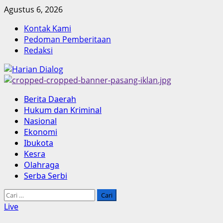
Skip
Agustus 6, 2026
to
Kontak Kami
content
Pedoman Pemberitaan
Redaksi
Primary
Berita Daerah
Menu
Hukum dan Kriminal
Nasional
Ekonomi
Ibukota
Kesra
Olahraga
Serba Serbi
Cari
untuk:
Live