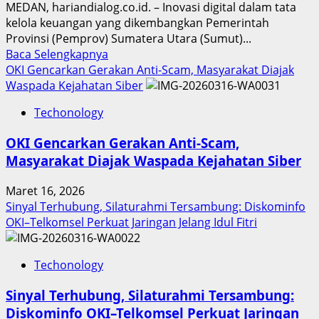
MEDAN, hariandialog.co.id. – Inovasi digital dalam tata
kelola keuangan yang dikembangkan Pemerintah
Provinsi (Pemprov) Sumatera Utara (Sumut)...
Read
Baca Selengkapnya
more
OKI Gencarkan Gerakan Anti-Scam, Masyarakat Diajak
about
Waspada Kejahatan Siber
Inovasi
Techonology
Digital
Keuangan
OKI Gencarkan Gerakan Anti-Scam,
Sumut
Masyarakat Diajak Waspada Kejahatan Siber
Berbuah
Prestasi,
Maret 16, 2026
Raih
Sinyal Terhubung, Silaturahmi Tersambung: Diskominfo
Penghargaan
OKI–Telkomsel Perkuat Jaringan Jelang Idul Fitri
Nasional
Techonology
Sinyal Terhubung, Silaturahmi Tersambung:
Diskominfo OKI–Telkomsel Perkuat Jaringan