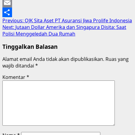
Mastodon
Email
Post
Previous:
OJK Sita Aset PT Asuransi Jiwa Prolife Indonesia
Share
Next:
Jutaan Dollar Amerika dan Singapura Disita: Saat
navigation
Polisi Menggeledah Dua Rumah
Tinggalkan Balasan
Alamat email Anda tidak akan dipublikasikan.
Ruas yang
wajib ditandai
*
Komentar
*