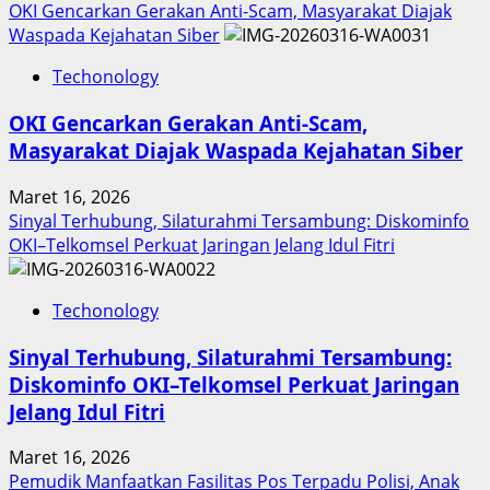
more
OKI Gencarkan Gerakan Anti-Scam, Masyarakat Diajak
about
Waspada Kejahatan Siber
Inovasi
Techonology
Digital
Keuangan
OKI Gencarkan Gerakan Anti-Scam,
Sumut
Masyarakat Diajak Waspada Kejahatan Siber
Berbuah
Prestasi,
Maret 16, 2026
Raih
Sinyal Terhubung, Silaturahmi Tersambung: Diskominfo
Penghargaan
OKI–Telkomsel Perkuat Jaringan Jelang Idul Fitri
Nasional
Techonology
Sinyal Terhubung, Silaturahmi Tersambung:
Diskominfo OKI–Telkomsel Perkuat Jaringan
Jelang Idul Fitri
Maret 16, 2026
Pemudik Manfaatkan Fasilitas Pos Terpadu Polisi, Anak