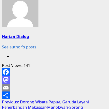
Harian Dialog
See author's posts
Post Views:
141
Facebook
Mastodon
Email
Post
Previous:
Dorong Wisata Papua, Garuda Layani
Share
Penerbangan Makassar-Manokwari-Sorong