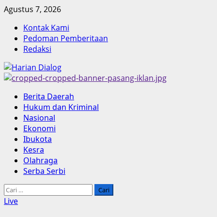
Skip
Agustus 7, 2026
to
Kontak Kami
content
Pedoman Pemberitaan
Redaksi
Primary
Berita Daerah
Menu
Hukum dan Kriminal
Nasional
Ekonomi
Ibukota
Kesra
Olahraga
Serba Serbi
Cari
untuk:
Live