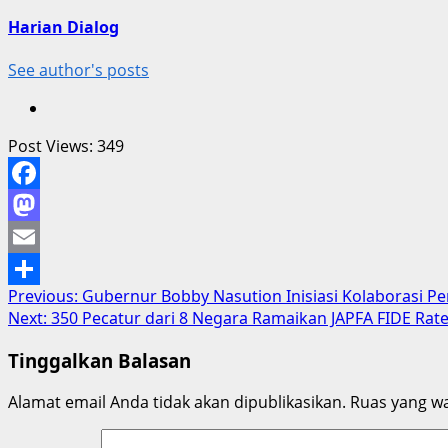
Harian Dialog
See author's posts
Post Views:
349
Facebook
Mastodon
Email
Post
Previous:
Gubernur Bobby Nasution Inisiasi Kolaborasi
Share
Next:
350 Pecatur dari 8 Negara Ramaikan JAPFA FIDE Ra
navigation
Tinggalkan Balasan
Alamat email Anda tidak akan dipublikasikan.
Ruas yang wa