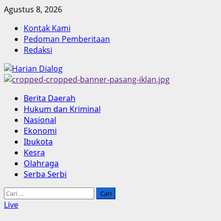
Skip
Agustus 8, 2026
to
Kontak Kami
content
Pedoman Pemberitaan
Redaksi
Primary
Berita Daerah
Menu
Hukum dan Kriminal
Nasional
Ekonomi
Ibukota
Kesra
Olahraga
Serba Serbi
Cari
untuk:
Live