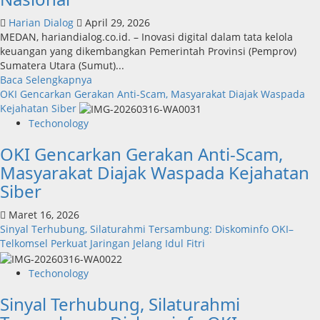
Harian Dialog
April 29, 2026
MEDAN, hariandialog.co.id. – Inovasi digital dalam tata kelola
keuangan yang dikembangkan Pemerintah Provinsi (Pemprov)
Sumatera Utara (Sumut)...
Read
Baca Selengkapnya
more
OKI Gencarkan Gerakan Anti-Scam, Masyarakat Diajak Waspada
about
Kejahatan Siber
Inovasi
Techonology
Digital
OKI Gencarkan Gerakan Anti-Scam,
Keuangan
Sumut
Masyarakat Diajak Waspada Kejahatan
Berbuah
Siber
Prestasi,
Raih
Maret 16, 2026
Penghargaan
Sinyal Terhubung, Silaturahmi Tersambung: Diskominfo OKI–
Nasional
Telkomsel Perkuat Jaringan Jelang Idul Fitri
Techonology
Sinyal Terhubung, Silaturahmi