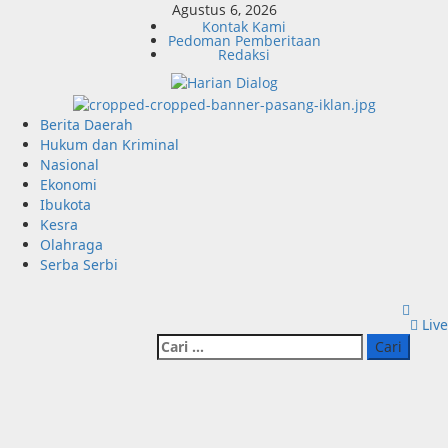
Skip
Agustus 6, 2026
Kontak Kami
to
Pedoman Pemberitaan
content
Redaksi
Primary
Berita Daerah
Menu
Hukum dan Kriminal
Nasional
Ekonomi
Ibukota
Kesra
Olahraga
Serba Serbi
Live
Cari
untuk: