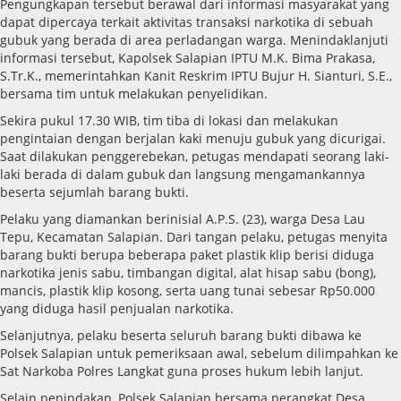
Pengungkapan tersebut berawal dari informasi masyarakat yang
dapat dipercaya terkait aktivitas transaksi narkotika di sebuah
gubuk yang berada di area perladangan warga. Menindaklanjuti
informasi tersebut, Kapolsek Salapian IPTU M.K. Bima Prakasa,
S.Tr.K., memerintahkan Kanit Reskrim IPTU Bujur H. Sianturi, S.E.,
bersama tim untuk melakukan penyelidikan.
Sekira pukul 17.30 WIB, tim tiba di lokasi dan melakukan
pengintaian dengan berjalan kaki menuju gubuk yang dicurigai.
Saat dilakukan penggerebekan, petugas mendapati seorang laki-
laki berada di dalam gubuk dan langsung mengamankannya
beserta sejumlah barang bukti.
Pelaku yang diamankan berinisial A.P.S. (23), warga Desa Lau
Tepu, Kecamatan Salapian. Dari tangan pelaku, petugas menyita
barang bukti berupa beberapa paket plastik klip berisi diduga
narkotika jenis sabu, timbangan digital, alat hisap sabu (bong),
mancis, plastik klip kosong, serta uang tunai sebesar Rp50.000
yang diduga hasil penjualan narkotika.
Selanjutnya, pelaku beserta seluruh barang bukti dibawa ke
Polsek Salapian untuk pemeriksaan awal, sebelum dilimpahkan ke
Sat Narkoba Polres Langkat guna proses hukum lebih lanjut.
Selain penindakan, Polsek Salapian bersama perangkat Desa