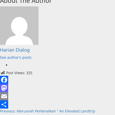
About The Author
Harian Dialog
See author's posts
Post Views:
325
Facebook
Mastodon
Email
Post
Previous:
Meruorah Perkenalkan “ An Elevated Landtrip
Share