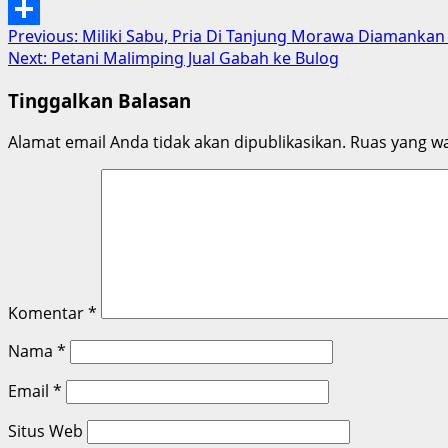
Email
Post
Previous:
Miliki Sabu, Pria Di Tanjung Morawa Diamankan
Share
Next:
Petani Malimping Jual Gabah ke Bulog
navigation
Tinggalkan Balasan
Alamat email Anda tidak akan dipublikasikan.
Ruas yang wa
Komentar
*
Nama
*
Email
*
Situs Web