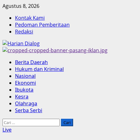
Skip
Agustus 8, 2026
to
Kontak Kami
content
Pedoman Pemberitaan
Redaksi
Primary
Berita Daerah
Menu
Hukum dan Kriminal
Nasional
Ekonomi
Ibukota
Kesra
Olahraga
Serba Serbi
Cari
untuk:
Live