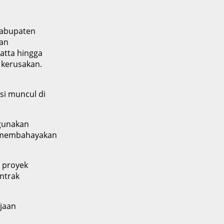
 Kabupaten
aan
Hatta hingga
 kerusakan.
si muncul di
gunakan
an membahayakan
 proyek
ontrak
jaan