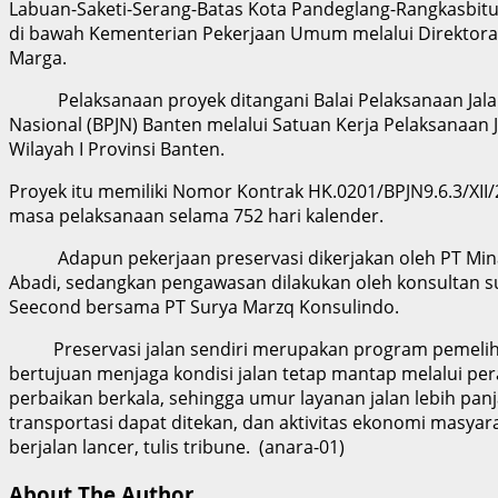
Labuan-Saketi-Serang-Batas Kota Pandeglang-Rangkasbit
di bawah Kementerian Pekerjaan Umum melalui Direktorat
Marga.
Pelaksanaan proyek ditangani Balai Pelaksanaan Jal
Nasional (BPJN) Banten melalui Satuan Kerja Pelaksanaan 
Wilayah I Provinsi Banten.
Proyek itu memiliki Nomor Kontrak HK.0201/BPJN9.6.3/XII
masa pelaksanaan selama 752 hari kalender.
Adapun pekerjaan preservasi dikerjakan oleh PT Mina
Abadi, sedangkan pengawasan dilakukan oleh konsultan s
Seecond bersama PT Surya Marzq Konsulindo.
Preservasi jalan sendiri merupakan program pemelih
bertujuan menjaga kondisi jalan tetap mantap melalui pe
perbaikan berkala, sehingga umur layanan jalan lebih panj
transportasi dapat ditekan, dan aktivitas ekonomi masyar
berjalan lancer, tulis tribune. (anara-01)
About The Author