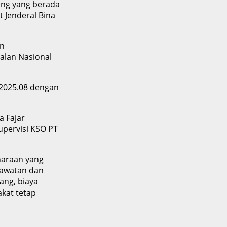
ung yang berada
 Jenderal Bina
an
Jalan Nasional
/2025.08 dengan
 Fajar
upervisi KSO PT
araan yang
rawatan dan
ang, biaya
akat tetap