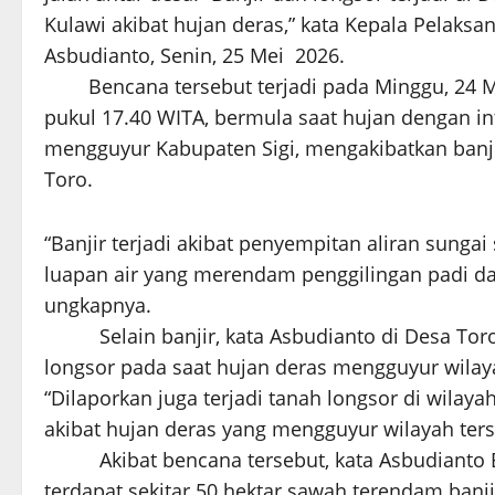
Kulawi akibat hujan deras,” kata Kepala Pelaksa
Asbudianto, Senin, 25 Mei 2026.
Bencana tersebut terjadi pada Minggu, 24 Me
pukul 17.40 WITA, bermula saat hujan dengan int
mengguyur Kabupaten Sigi, mengakibatkan banji
Toro.
“Banjir terjadi akibat penyempitan aliran sung
luapan air yang merendam penggilingan padi d
ungkapnya.
Selain banjir, kata Asbudianto di Desa Toro 
longsor pada saat hujan deras mengguyur wilay
“Dilaporkan juga terjadi tanah longsor di wilay
akibat hujan deras yang mengguyur wilayah terse
Akibat bencana tersebut, kata Asbudianto 
terdapat sekitar 50 hektar sawah terendam banj