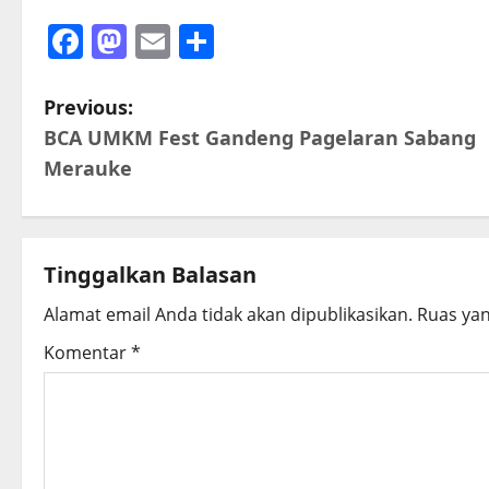
Facebook
Mastodon
Email
Share
P
Previous:
BCA UMKM Fest Gandeng Pagelaran Sabang
o
Merauke
s
t
Tinggalkan Balasan
n
Alamat email Anda tidak akan dipublikasikan.
Ruas yan
a
Komentar
*
v
i
g