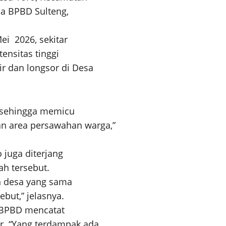
na BPBD Sulteng,
i 2026, sekitar
ensitas tinggi
r dan longsor di Desa
ai sehingga memicu
an area persawahan warga,”
juga diterjang
ah tersebut.
ah desa yang sama
but,” jelasnya.
BPBD mencatat
ir. “Yang terdampak ada