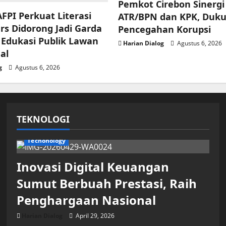
Pemkot Cirebon Sinerg
FPI Perkuat Literasi
ATR/BPN dan KPK, Duk
ers Didorong Jadi Garda
Pencegahan Korupsi
 Edukasi Publik Lawan
Harian Dialog
Agustus 6, 2026
gal
g
Agustus 6, 2026
TEKNOLOGI
Techonology
Inovasi Digital Keuangan
Sumut Berbuah Prestasi, Raih
Penghargaan Nasional
Harian Dialog
April 29, 2026