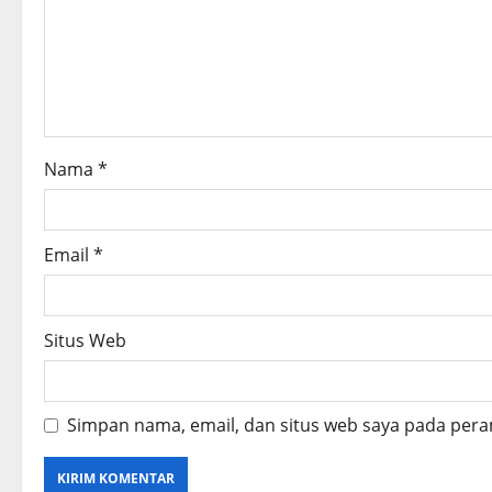
a
t
i
o
Nama
*
n
Email
*
Situs Web
Simpan nama, email, dan situs web saya pada pera