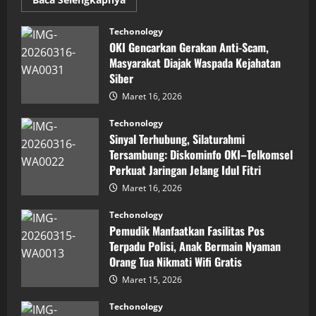
more
about
Inovasi
Techonology
Digital
OKI Gencarkan Gerakan Anti-Scam,
Keuangan
Sumut
Masyarakat Diajak Waspada Kejahatan
Berbuah
Siber
Prestasi,
Raih
Maret 16, 2026
Penghargaan
Nasional
Techonology
Sinyal Terhubung, Silaturahmi
Tersambung: Diskominfo OKI–Telkomsel
Perkuat Jaringan Jelang Idul Fitri
Maret 16, 2026
Techonology
Pemudik Manfaatkan Fasilitas Pos
Terpadu Polisi, Anak Bermain Nyaman
Orang Tua Nikmati Wifi Gratis
Maret 15, 2026
Techonology