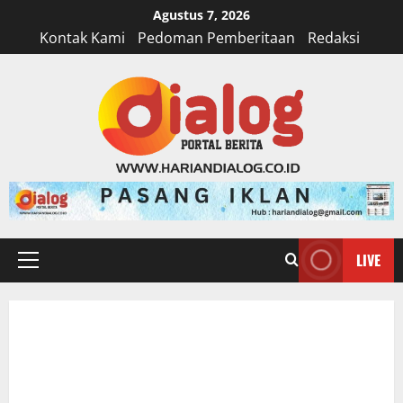
Skip
Agustus 7, 2026
to
Kontak Kami
Pedoman Pemberitaan
Redaksi
content
LIVE
Primary
Menu