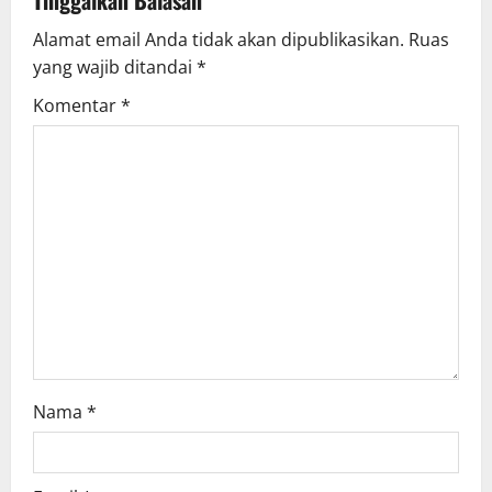
Tinggalkan Balasan
v
Alamat email Anda tidak akan dipublikasikan.
Ruas
yang wajib ditandai
*
i
Komentar
*
g
a
t
i
o
n
Nama
*