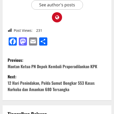
See author's posts
Post Views:
231
Facebook
Mastodon
Email
Share
P
Previous:
o
Mantan Ketua PN Depok Kembali Praperadilankan KPK
Next:
s
12 Hari Penindakan, Polda Sumut Bongkar 553 Kasus
t
Narkoba dan Amankan 680 Tersangka
n
a