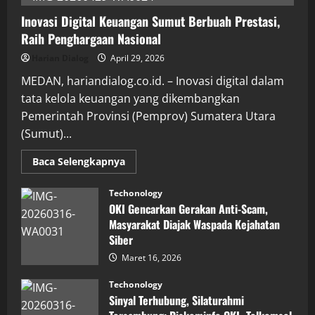
Inovasi Digital Keuangan Sumut Berbuah Prestasi,
Raih Penghargaan Nasional
Harian Dialog
April 29, 2026
MEDAN, hariandialog.co.id. – Inovasi digital dalam
tata kelola keuangan yang dikembangkan
Pemerintah Provinsi (Pemprov) Sumatera Utara
(Sumut)...
Read
Baca Selengkapnya
more
about
Inovasi
Techonology
Digital
OKI Gencarkan Gerakan Anti-Scam,
Keuangan
Sumut
Masyarakat Diajak Waspada Kejahatan
Berbuah
Siber
Prestasi,
Raih
Maret 16, 2026
Penghargaan
Nasional
Techonology
Sinyal Terhubung, Silaturahmi