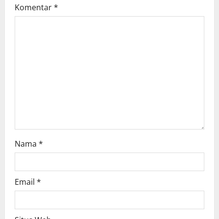
Komentar
*
g
a
t
i
o
n
Nama
*
Email
*