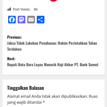
Post Views:
86
Facebook
Mastodon
Email
Share
P
Previous:
o
Jaksa Tidak Lakukan Penahanan: Hakim Perintahkan Tahan
Terdakwa
s
Next:
t
Bupati Batu Bara Lepas Manasik Haji Akbar PT. Bank Sumut
n
a
Tinggalkan Balasan
v
Alamat email Anda tidak akan dipublikasikan.
Ruas
yang wajib ditandai
*
i