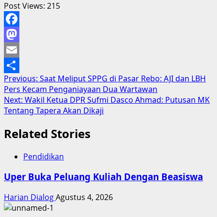
Post Views:
215
Facebook
Mastodon
Email
Post
Previous:
Saat Meliput SPPG di Pasar Rebo: AJI dan LBH
Share
Pers Kecam Penganiayaan Dua Wartawan
navigation
Next:
Wakil Ketua DPR Sufmi Dasco Ahmad: Putusan MK
Tentang Tapera Akan Dikaji
Related Stories
Pendidikan
Uper Buka Peluang Kuliah Dengan Beasiswa
Harian Dialog
Agustus 4, 2026