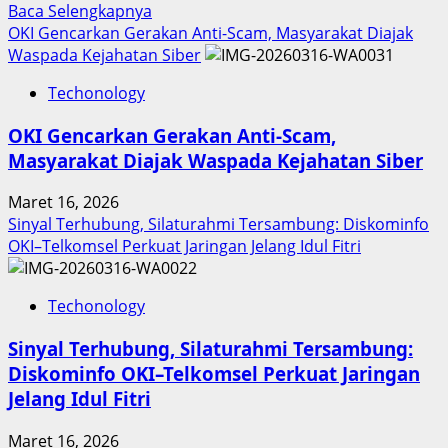
Read
Baca Selengkapnya
more
OKI Gencarkan Gerakan Anti-Scam, Masyarakat Diajak
about
Waspada Kejahatan Siber
Inovasi
Techonology
Digital
Keuangan
OKI Gencarkan Gerakan Anti-Scam,
Sumut
Masyarakat Diajak Waspada Kejahatan Siber
Berbuah
Prestasi,
Maret 16, 2026
Raih
Sinyal Terhubung, Silaturahmi Tersambung: Diskominfo
Penghargaan
OKI–Telkomsel Perkuat Jaringan Jelang Idul Fitri
Nasional
Techonology
Sinyal Terhubung, Silaturahmi Tersambung:
Diskominfo OKI–Telkomsel Perkuat Jaringan
Jelang Idul Fitri
Maret 16, 2026