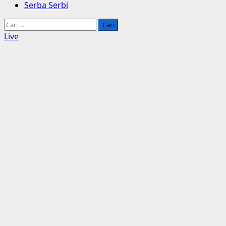
Serba Serbi
Cari
untuk:
Live