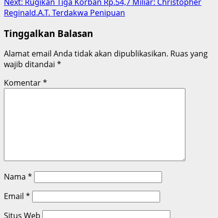
Next:
Rugikan Tiga Korban Rp.54,7 Miliar: Christopher
Reginald.A.T. Terdakwa Penipuan
Tinggalkan Balasan
Alamat email Anda tidak akan dipublikasikan.
Ruas yang
wajib ditandai
*
Komentar
*
Nama
*
Email
*
Situs Web