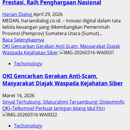
Prestasi, Raih Penghargaan Nasional
Harian Dialog
April 29, 2026
MEDAN, hariandialog.co.id. – Inovasi digital dalam tata
kelola keuangan yang dikembangkan Pemerintah
Provinsi (Pemprov) Sumatera Utara (Sumut)...
Read
Baca Selengkapnya
more
OKI Gencarkan Gerakan Anti-Scam, Masyarakat Diajak
about
Waspada Kejahatan Siber
Inovasi
Techonology
Digital
Keuangan
OKI Gencarkan Gerakan Anti-Scam,
Sumut
Masyarakat Diajak Waspada Kejahatan Siber
Berbuah
Prestasi,
Maret 16, 2026
Raih
Sinyal Terhubung, Silaturahmi Tersambung: Diskominfo
Penghargaan
OKI–Telkomsel Perkuat Jaringan Jelang Idul Fitri
Nasional
Techonology