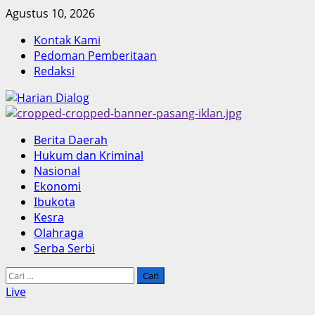
Skip
Agustus 10, 2026
to
Kontak Kami
content
Pedoman Pemberitaan
Redaksi
Primary
Berita Daerah
Menu
Hukum dan Kriminal
Nasional
Ekonomi
Ibukota
Kesra
Olahraga
Serba Serbi
Cari
untuk:
Live