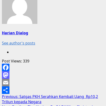
Harian Dialog
See author's posts
Post Views:
339
Facebook
Mastodon
Email
Post
Previous:
Satgas PKH Serahkan Kembali Uang Rp10,2
Share
Triliun kepada Negara
navigation