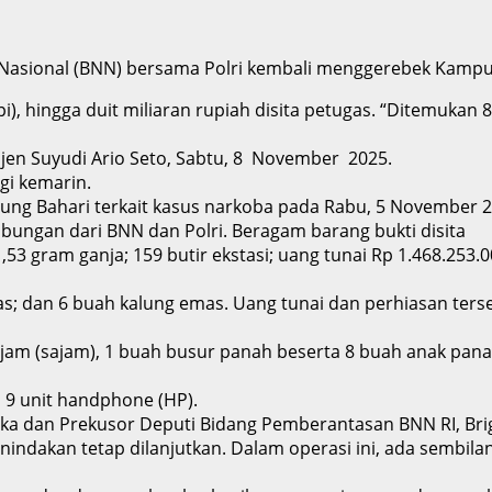
Nasional (BNN) bersama Polri kembali menggerebek Kampung 
, hingga duit miliaran rupiah disita petugas. “Ditemukan 8
mjen Suyudi Ario Seto, Sabtu, 8 November 2025.
i kemarin.
g Bahari terkait kasus narkoba pada Rabu, 5 November 20
ungan dari BNN dan Polri. Beragam barang bukti disita
ram ganja; 159 butir ekstasi; uang tunai Rp 1.468.253.00
as; dan 6 buah kalung emas. Uang tunai dan perhiasan ters
sajam), 1 buah busur panah beserta 8 buah anak panahnya
n 9 unit handphone (HP).
dan Prekusor Deputi Bidang Pemberantasan BNN RI, Brigj
 tetap dilanjutkan. Dalam operasi ini, ada sembilan ora