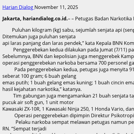
Harian Dialog
November 11, 2025
Jakarta, hariandialog.co.id.
– – Petugas Badan Narkotika 
Puluhan kilogram (kg) sabu, sejumlah senjata api (senpi)
Ditemukan juga puluhan senjata
api laras panjang dan laras pendek,” kata Kepala BNN Ko
Penggerebekan kedua dilakukan pada Jumat (7/11) pag
Sebelumnya, BNN dan kepolisian juga menggerebek Kampun
operasi penggerebekan narkoba bersama 700 personel gab
Pada penggerebekan kedua, petugas juga menyita 91,53 g
seberat 100 gram; 6 buah gelang
emas putih; 1 buah gelang emas kuning; 1 buah cincin em
hasil kejahatan narkotika,” katanya.
Tim gabungan juga mengamankan 21 buah senjata tajam (
pucuk air soft gun, 1 unit motor
Kawasaki ZX-10R, 1 Kawasaki Ninja 250, 1 Honda Vario, da
Operasi penggerebekan dipimpin Direktur Psikotropika 
Pelaku narkoba sempat melawan petugas namun penindakan
RN. “Sempat terjadi