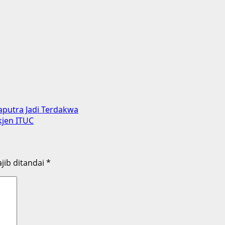
aputra Jadi Terdakwa
kjen ITUC
jib ditandai
*