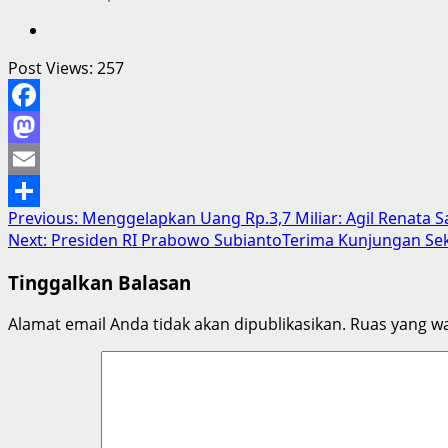
Post Views:
257
Facebook
Mastodon
Email
Post
Previous:
Menggelapkan Uang Rp.3,7 Miliar: Agil Renata S
Share
Next:
Presiden RI Prabowo SubiantoTerima Kunjungan Se
navigation
Tinggalkan Balasan
Alamat email Anda tidak akan dipublikasikan.
Ruas yang wa