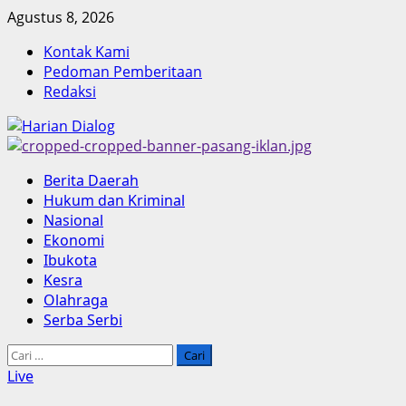
Skip
Agustus 8, 2026
to
Kontak Kami
content
Pedoman Pemberitaan
Redaksi
Primary
Berita Daerah
Menu
Hukum dan Kriminal
Nasional
Ekonomi
Ibukota
Kesra
Olahraga
Serba Serbi
Cari
untuk:
Live