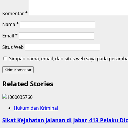
Komentar
*
Nama
*
Email
*
Situs Web
Simpan nama, email, dan situs web saya pada peramban
Related Stories
Hukum dan Kriminal
Sikat Kejahatan Jalanan di Jabar, 413 Pelaku Di