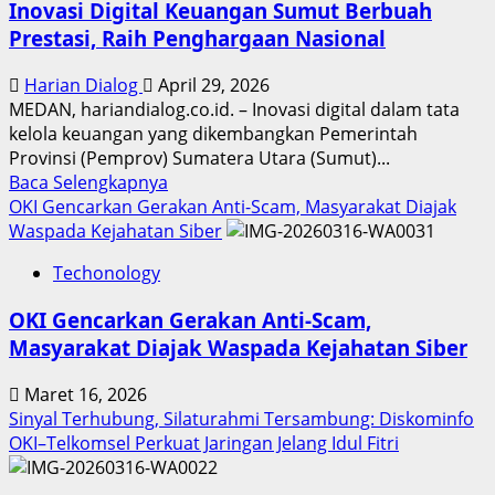
Inovasi Digital Keuangan Sumut Berbuah
Prestasi, Raih Penghargaan Nasional
Harian Dialog
April 29, 2026
MEDAN, hariandialog.co.id. – Inovasi digital dalam tata
kelola keuangan yang dikembangkan Pemerintah
Provinsi (Pemprov) Sumatera Utara (Sumut)...
Read
Baca Selengkapnya
more
OKI Gencarkan Gerakan Anti-Scam, Masyarakat Diajak
about
Waspada Kejahatan Siber
Inovasi
Techonology
Digital
Keuangan
OKI Gencarkan Gerakan Anti-Scam,
Sumut
Masyarakat Diajak Waspada Kejahatan Siber
Berbuah
Prestasi,
Maret 16, 2026
Raih
Sinyal Terhubung, Silaturahmi Tersambung: Diskominfo
Penghargaan
OKI–Telkomsel Perkuat Jaringan Jelang Idul Fitri
Nasional