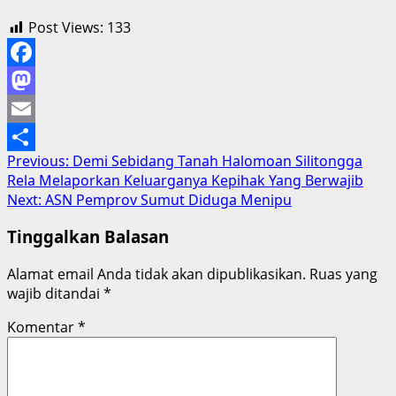
Post Views:
133
Facebook
Mastodon
Email
Post
Previous:
Demi Sebidang Tanah Halomoan Silitongga
Share
Rela Melaporkan Keluarganya Kepihak Yang Berwajib
navigation
Next:
ASN Pemprov Sumut Diduga Menipu
Tinggalkan Balasan
Alamat email Anda tidak akan dipublikasikan.
Ruas yang
wajib ditandai
*
Komentar
*