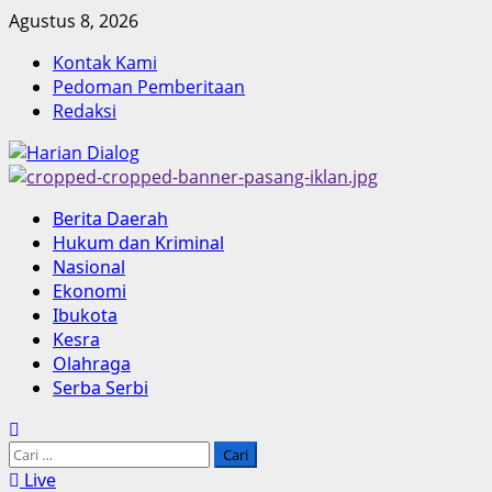
Skip
Agustus 8, 2026
to
Kontak Kami
content
Pedoman Pemberitaan
Redaksi
Primary
Berita Daerah
Menu
Hukum dan Kriminal
Nasional
Ekonomi
Ibukota
Kesra
Olahraga
Serba Serbi
Cari
untuk:
Live